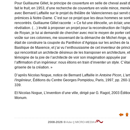
Pour Guillaume Gillet, le principe de couverture en selle de cheval avait 
fait le fruit, en 1953, d’une recherche de couverture en voile mince, mené
avec Bernard Laffaille sur le projet du théâtre de Valenciennes qui servit 
prémices à Notre-Dame. C’est sur ce projet que les deux hommes se son
rencontrés. Guillaume Gillet raconte : « Ce fut une étincelle, un éclair, une
révélation. (…) Invité à proposer un projet pour la reconstruction de l’égli
de Royan, je lui ai demandé de chercher avec moi le moyen de porter cet
voûte sur ces colonnes, me souvenant de la démarche de Michel-Ange, q
était de construire la coupole du Panthéon d’Agrippa sur les arches de la
Basilique de Maxence, et j’ai vu l’enthousiasme de cet inventeur de princ
qui rencontrait un architecte désireux de les transposer en architecture, et
témoigne de la joie de l’architecte de voir son imagination appuyée par
l’affirmation d’un ingénieur: nous étions en train d’inventer un style. C’étai
griserie de la création. »
D’après Nicolas Nogue, notice de Bernard Laffaille in
Antoine Picon, L'ar
l'ingénieur
, Éditions du Centre Georges Pompidou, Paris, 1997, pp. 260-1
339.
Et Nicolas Nogue, L’invention d’une ville, dirigé par G. Ragot, 2003 Éditi
Monum.
2008-2026 ©
Ader
|
MICRO-MEDIA