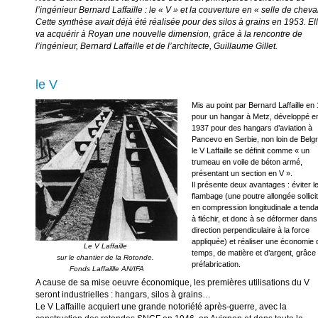
l’ingénieur Bernard Laffaille : le « V » et
la couverture en « selle de cheval
Cette synthèse avait déjà été réalisée pour des silos à grains
en 1953.
El
va acquérir à Royan une nouvelle dimension, grâce à la rencontre de
l’ingénieur, Bernard Laffaille
et de l’architecte, Guillaume Gillet.
le V
Mis au point par Bernard Laffaille en
pour un hangar à Metz, développé e
1937 pour des hangars d’aviation à
Pancevo en Serbie, non loin de Belg
le V Laffaille se définit comme « un
trumeau en voile de béton armé,
présentant un section en V ».
Il présente deux avantages : éviter l
flambage (une poutre allongée sollici
en compression longitudinale a tend
à fléchir, et donc à se déformer dan
direction perpendiculaire à la force
appliquée) et réaliser une économie 
Le V Laffaille 

temps, de matière et d’argent, grâce 
sur le chantier de la Rotonde. 

préfabrication.
A cause de sa mise oeuvre économique, les premières utilisations du V
seront industrielles : hangars, silos à grains…
Le V Laffaille acquiert une grande notoriété après-guerre, avec la