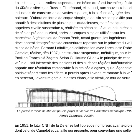
La technologie des voiles suspendues en béton armé est inventée, dès la
du XIXème siècle, en Russie. Elle répond, elle aussi, aux nouveaux beso
industriels de construction de vastes espaces, à la surface dégagée des
poteaux. D’abord en forme de coque simple, le dessin se complexifie pou
aboutir à des solutions de plus en plus audacieuses, mathématiques,
appelées « voile suspendue », réalisée en béton coulé autour d’un rése
de câbles prétendus. Ainsi, après les coques simples utilisées sur les
marchés d’Algésiras ou de Phnom Penh, avant-guerre, les ingénieurs
développent des systèmes de couvertures reposant sur le principe du voi
mince de béton. Bernard Laffaille, en collaboration avec l’architecte Robe
Camelot, réalise, dès 1937, une structure suspendue, métallique, pour le
Pavillon Français à Zagreb. Selon Guillaume Gillet, « le principe de cette
voûte qui fait intervenir des tensions et des surfaces réglées indéformable
apporte une révolution comparable à la croisée d’ogives, qui allégeant le
poids et répartissant les efforts, a permis après l’aventure romane à la vo
en berceau, l’aventure gothique et ses élans, et le vitrail, ce mur de verre.
La première “selle de cheval” pour le projet du centre des industries mécanique (1951
En 1951, le futur CNIT de la Défense fait l’objet de nombreux avants-proj
dont celui de Camelot et Laffaille qui présente, pour couverture une selle