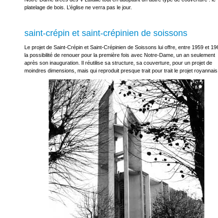
platelage de bois. L’église ne verra pas le jour.
saint-crépin et saint-crépinien de soissons
Le projet de Saint-Crépin et Saint-Crépinien de Soissons lui offre, entre 1959 et 19
la possibilité de renouer pour la première fois avec Notre-Dame, un an seulement
après son inauguration. Il réutilise sa structure, sa couverture, pour un projet de
moindres dimensions, mais qui reproduit presque trait pour trait le projet royannais