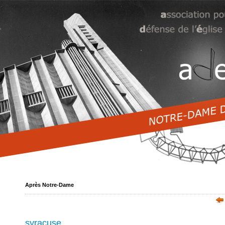
Après Notre-Dame
syracuse