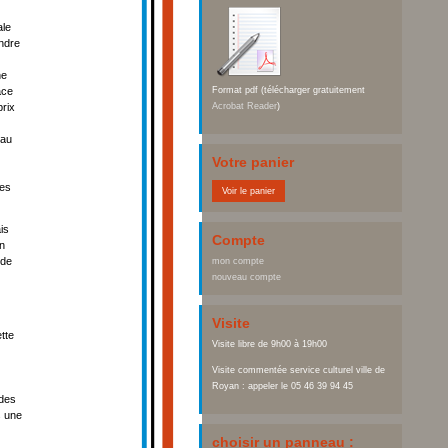
ale
ondre
ne
ace
Format pdf (télécharger gratuitement
prix
Acrobat Reader
)
 au
Votre panier
des
Voir le panier
is
Compte
in
 de
mon compte
nouveau compte
Visite
tte
Visite libre de 9h00 à 19h00
Visite commentée service culturel ville de
Royan : appeler le 05 46 39 94 45
 des
s une
choisir un panneau :