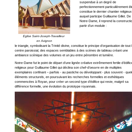
suspendue à un degré de
perfectionnement particulièrement él
constitue le dernier chantier religieux
auquel participe Guillaume Gillet. De
Notre-Dame, il reprend la constructi
partir d’un module :
Eglise Saint-Joseph-Travailleur 

le triangle, symbolisant la Trinité divine, constitue le principe d’organisation de tout 
centre paroissial, des espaces semblables à des scènes de tableau créant une
ambiance scénique des volumes et un jeu entre pénombre et lumière.
Notre-Dame fut le point de départ d’une lignée créative extrêmement fertile d’édific
religieux pour Guillaume Gillet qui déclina son chef-d’oeuvre en de multiples
exemplaires confinant – parfois - au pastiche ou développant - plus souvent - que
éléments structurels, en poursuivant les recherches formelles et esthétiques
commencées à Royan, pour créer un second type d’édifice qui reste, malgré sa
différence formelle, une évolution du prototype royannais.