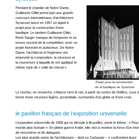
Pendant le chantier de Notre-Dame,
Guillaume Gillet prend part aux grands
concours internationaux d’architecture.
Syracuse lance en 1957 un appel à
projet pour la construction d’une
basilique. Le tandem Guillaume Gillet,
René Sarger manque de l’emporter et se
trouve second de la compétition, avec un
projet étonnant et audacieux. De Notre-
Dame, l’architecte et l’ingénieur ont
emprunté la composition, la structure et
la couverture à laquelle ils ont appliqué le
même style de « selle de cheval ».
Projet pour la construction 

Le clocher, en revanche, s’élance vers le ciel, à partir du centre de l’édifice, sous l
forme d’une structure légère, pyramidale, surmontée d’un globe et d’une croix.
le pavillon français de l’exposition universelle
L’exposition universelle de 1958 qui se déroule à Bruxelles, porte le thème : « Pour
monde plus humain ». En pleine guerre froide, elle vise à montrer la force d’un mo
de rencontres et de dialogues.
Les plus grands noms de l’architecture – dont Le Corbusier – y confrontent leurs