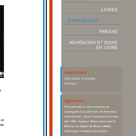
LIVRES
EXPOSITIONS
PRESSE
ADHÉSIONS ET DONS
EN LIGNE
exposition :
Notre-Dame, le symbole
de Royan
a
agissons !
Pour participer à cette entreprise de
sauvegarde d'un patrimoine de dimension
internationale, classé monument historique
 un
dès 1988, rejoignez l'
A
ssociation pour la
nde
D
éfense de l'
E
glise de
R
oyan (
Ader
),
télécharger le bulletin d'inscription :