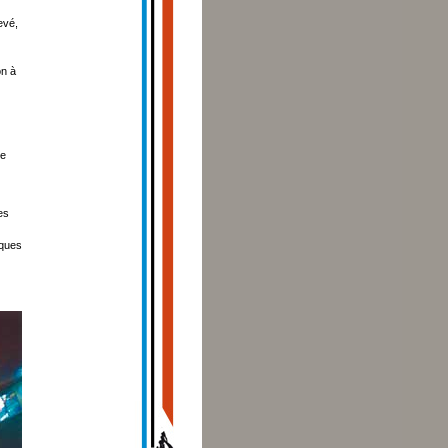
evé,
on à
le
es
lques