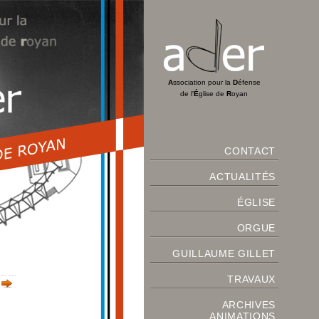
A
ssociation pour la
D
éfense
de l'
É
glise de
R
oyan
CONTACT
ACTUALITÉS
ÉGLISE
ORGUE
GUILLAUME GILLET
TRAVAUX
ARCHIVES
ANIMATIONS