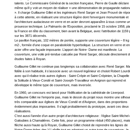
talents. Le Commissaire Général de la section française, Pierre de Gaulle déclare
même qu’il y voit un moyen de réaliser « une démonstration de propagande nation
». Il charge Guillaume Gillet et les ingénieurs René Sarger et Jean Prouvé de rép
à cette attente, en réalisant une structure légère dont l’envergure monumentale et
l’architecture audacieuse en verre et en acier devront apparaître à tous comme u
prouesse technique. Le Palmarès de l’Exposition, proclamé le 15 octobre 1958, pl
la France en tête du classement, bien avant la Belgique, avec l’attribution de 1159 
sur les 3871 décernés.
Le pavillon français, 102 mètres de portée, supporte une couverture légère – 8 kg
m2-, formée d’une coque en paraboloïde hyperbolique. La structure en verre et en
acier offre une façade imposante. L’apport de Notre- Dame est manifeste. La
couverture, une voile pré-tendue calculée par René Sarger, découle directement 
études faites à Royan.
Guillaume Gillet ne continue pas longtemps sa collaboration avec René Sarger. Ma
fidèle à son habitude, il s’associe avec un nouvel ingénieur et choisit Robert Lourd
avec qui il réalise trois autres églises : Saint-Crépin et Saint-Crépinien, la Chapelle
la Solitude à Vieux-Condé et Saint-Joseph-Travailleur en Avignon qui reprend et
développe le même type de couverture, mais inversée.
En 1960, un concours est lancé pour l’édification de la cathédrale de Liverpool.
Guillaume Gillet ne l’emporte pas, mais le dessin du projet nous montre une silhoue
très comparable aux églises de Vieux-Condé et d’Avignon, dans des proportions
évidemment plus imposantes. Il s’agit probablement du prototype, avant ces deux
réalisations.
C’est aussi l’année d’un autre projet d’architecture religieuse : l’église Saint-Michel
Galoubies à Chamalières. Cette fois, pour un programme réduit (450 places), mai
flèche aussi haute qu’à Royan, Guillaume Gillet choisit de reprendre les lignes de
Notre-Dame tirées des V Lafaille tout en adoptant un autre type de couverture : le