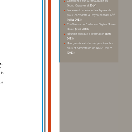
Conférence sur la restauration du
Grand Orgue
(mai 2014)
Les ex-voto marins et les figures de
proue en vedette à Royan pendant l'été
(juillet 2013)
Conférence de l' ader sur l'église Notre-
Dame
(avril 2013)
Réunion publique d'information
(avril
2013)
Une grande satisfaction pour tous les
amis et admirateurs de Notre-Dame!
(2013)
s,
e
 la
tte