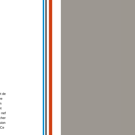
t de
ée
en
et
 nef
cher
sion
 Ce