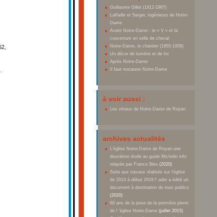
Guillaume Gillet (1912-1987)
Laffaille et Sarger, ingénieurs de Notre-
Dame
Avant Notre-Dame : le « V » et la
couverture en selle de cheval
Notre-Dame, le chantier (1955-1958)
62,
Un décor de lumière et de foi
Après Notre-Dame
Il faut restaurer Notre-Dame
.
à voir aussi :
Les vitraux de Notre-Dame de Royan
archives actualités
L'église Notre-Dame de Royan une
deuxième étoile au guide Michelin info
relayée par France Bleu
(2020)
Suite aux travaux réalisés sur l'église
de 2013 à début 2019 l' ader a édité un
document à destination de tous publics
(2020)
60 ans de la pose de la première pierre
de l 'église Notre-Dame
(juillet 2015)