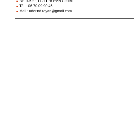
BP 10529, 17211 ROYAN Cedex
Tél. : 06 70 09 90 45
Mail : ader.nd.royan@gmail.com