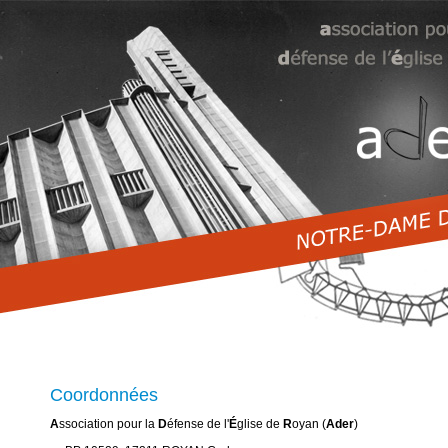
Coordonnées
A
ssociation pour la
D
éfense de l'
É
glise de
R
oyan (
Ader
)