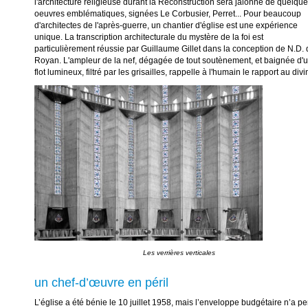
l'architecture religieuse durant la Reconstruction sera jalonné de quelqu
oeuvres emblématiques, signées Le Corbusier, Perret... Pour beaucoup
d'architectes de l'après-guerre, un chantier d'église est une expérience
unique. La transcription architecturale du mystère de la foi est
particulièrement réussie par Guillaume Gillet dans la conception de N.D.
Royan. L'ampleur de la nef, dégagée de tout soutènement, et baignée d'
flot lumineux, filtré par les grisailles, rappelle à l'humain le rapport au divi
un chef-d’œuvre en péril
L’église a été bénie le 10 juillet 1958, mais l’enveloppe budgétaire n’a p