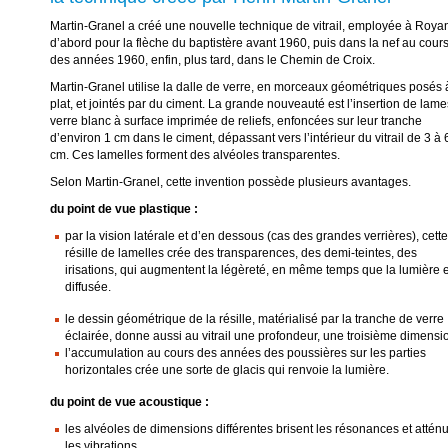
Martin-Granel a créé une nouvelle technique de vitrail, employée à Roya
d’abord pour la flèche du baptistère avant 1960, puis dans la nef au cour
des années 1960, enfin, plus tard, dans le Chemin de Croix.
Martin-Granel utilise la dalle de verre, en morceaux géométriques posés 
plat, et jointés par du ciment. La grande nouveauté est l’insertion de lam
verre blanc à surface imprimée de reliefs, enfoncées sur leur tranche
d’environ 1 cm dans le ciment, dépassant vers l’intérieur du vitrail de 3 à 
cm. Ces lamelles forment des alvéoles transparentes.
Selon Martin-Granel, cette invention possède plusieurs avantages.
du point de vue plastique :
par la vision latérale et d’en dessous (cas des grandes verrières), cette
résille de lamelles crée des transparences, des demi-teintes, des
irisations, qui augmentent la légèreté, en même temps que la lumière 
diffusée.
le dessin géométrique de la résille, matérialisé par la tranche de verre
éclairée, donne aussi au vitrail une profondeur, une troisième dimensi
l’accumulation au cours des années des poussières sur les parties
horizontales crée une sorte de glacis qui renvoie la lumière.
du point de vue acoustique :
les alvéoles de dimensions différentes brisent les résonances et attén
les vibrations.