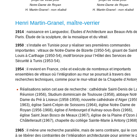
Notre-Dame de Royan 

Notre-Dame de Royan 

Henri Martin-Granel, maître-verrier
1914
: naissance en Languedoc. Études d’Architecture aux Beaux-Arts d
Paris. Étude de la sculpture, de la mosaïque et du vitrail.
1950
: s’installe en Tunisie pour y réaliser ses premières commandes
importantes : vitraux de Notre-Dame de Bizerte (1950-54), gisant de Saint
Louis à Carthage (1950-54), motif bronze pour l’Hôtel des Services de
Sécurité à Tunis (1953-54).
1954
: il revient en France, crée et exécute de nombreux et importants
ensembles de vitraux où l’intégration au mur se poursuit à travers des
recherches techniques, comme pour le mur-vitrail de la Chapelle d’Anton
Réalisations selon cet axe de recherche : cathédrale Saint-Denis de L
Réunion (1956), Studium dominicain de Toulouse (1958), abbaye Notr
Dame du Pré à Lisieux (1958-1959), nouvelle cathédrale d’Alger (195
1963), église Saint-Crépin de Soissons (1964), église Notre-Dame de
Royan (1956-1968), église d’Ambourget d’Aulnay-sous-Bois (1966),
église Saint Jean Bosco de Meaux (1967), église de la Plaine d’Ozon 
Châtellerault (1967), chapelle du collège Sainte-Marie à Antony (1968)
1965
: il mène une recherche parallèle, mais de sens contraire, qui le con
à se libérer des contraintes de l’intégration architecturale pour animer le 