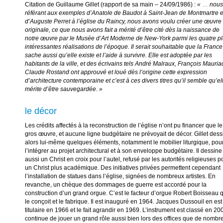
Citation de Guillaume Gillet (rapport de sa main – 24/09/1986) :
«
…
nous
référant aux exemples d’Anatole de Baudot à Saint-Jean de Montmartre e
d’Auguste Perret à l’église du Raincy, nous avons voulu créer une œuvre
originale, ce que nous avons fait a mérité d’être cité dès la naissance de
notre œuvre par le Musée d’Art Moderne de New-York parmi les quatre p
intéressantes réalisations de l’époque. Il serait souhaitable que la France
sache aussi qu’elle existe et l’aide à survivre. Elle est adoptée par les
habitants de la ville, et des écrivains tels André Malraux, François Mauria
Claude Rostand ont approuvé et loué dès l’origine cette expression
d’architecture contemporaine et c’est à ces divers titres qu’il semble qu’el
mérite d’être sauvegardée. »
le décor
Les crédits affectés à la reconstruction de l’église n’ont pu financer que le
gros œuvre, et aucune ligne budgétaire ne prévoyait de décor. Gillet dess
alors lui-même quelques éléments, notamment le mobilier liturgique, pou
l’intégrer au projet architectural et à son enveloppe budgétaire. Il dessine
aussi un Christ en croix pour l’autel, refusé par les autorités religieuses p
un Christ plus académique. Des initiatives privées permettent cependant
l’installation de statues dans l’église, signées de nombreux artistes. En
revanche, un chèque des dommages de guerre est accordé pour la
construction d’un grand orgue. C’est le facteur d’orgue Robert Boisseau 
le conçoit et le fabrique. Il est inauguré en 1964. Jacques Dussouil en est
titulaire en 1966 et le fait agrandir en 1969. L’instrument est classé en 20
continue de jouer un grand rôle aussi bien lors des offices que de nombr