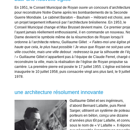
En 1951, le Conseil Municipal de Royan ouvre un concours d’architectur
pour reconstruire Notre-Dame après les bombardements de la Seconde
Guerre Mondiale. Le cabinet Baraton – Bauhain – Hébrard est choisi, av
un projet largement influencé par l’architecture brésilienne. En 1953, le
Conseil Municipal change et Max Brusset devient maire. Ce premier proje
l’ayant jamais réellement enthousiasmé, il en commande un nouveau. No
Dame devient le symbole même de la résurrection de Royan lorsqu’il
ordonne à l’architecte retenu, Guillaume Gillet :
« Faites-moi une église p
haute que cela, le plus haut possible ! Je veux que Royan ne soit pas un
ville couchée, mais une ville debout : redressez-la par la silhouette de l’é
! »
Guillaume Gillet n’appartient pas à l’équipe de Claude Ferret, chargé 
reconstruire la ville, mais la réalisation de l’église de Royan propulse sa
carrière. La première pierre est posée le 17 juillet 1955. L’église est bénie
inaugurée le 10 juillet 1958, puis consacrée vingt ans plus tard, le 9 juillet
1978.
une architecture résolument innovante
Guillaume Gillet et ses ingénieurs,
d’abord Bernard Lafaille, puis René
Sarger, utilisent un système de poteau
porteurs en béton, conçu une dizaine
d’années plus tôt par Lafaille, et conn
sous le nom de « V Lafaille ». Il répon