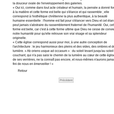
la douceur ovale de l'enveloppement des galeries.
« Oui ici, comme dans tout acte créateur et humain, la pensée a donné f
à la matière et cette forme est belle qui s'élance et qui rassemble ; elle
correspond à l'esthétique chrétienne la plus authentique, à la beauté
humaine essentielle : l'homme est fait pour s'élancer vers Dieu et cet éla
peut jamais s'abstraire du rassemblement fraternel de l'humanité. Oui, cet
forme est belle, car c'est à cette forme ultime que Dieu ne cesse de convi
notre humanité pour qu'elle retrouve son vrai visage et sa splendeur
originelle.
« Cette église correspond aussi pour moi, à une autre conception de
l'architecture : le jeu harmonieux des pleins et des vides, des ombres et d
lumière. « Ab oriens usque ad occasum » : du soleil levant jusqu'au soleil
couchant, qui n'a pas saisi le chemin de la lumière au cœur de cette églis
de ses verrières, ne la connaît pas encore, et nous-mêmes n'aurons jama
fini de nous en émerveiller ! »
Retour
Précédent