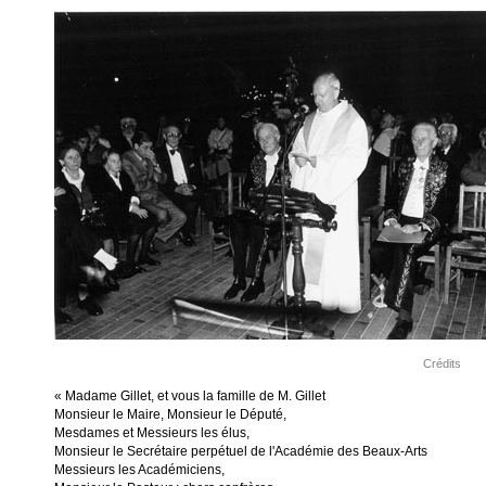
Crédits
« Madame Gillet, et vous la famille de M. Gillet
Monsieur le Maire, Monsieur le Député,
Mesdames et Messieurs les élus,
Monsieur le Secrétaire perpétuel de l'Académie des Beaux-Arts
Messieurs les Académiciens,