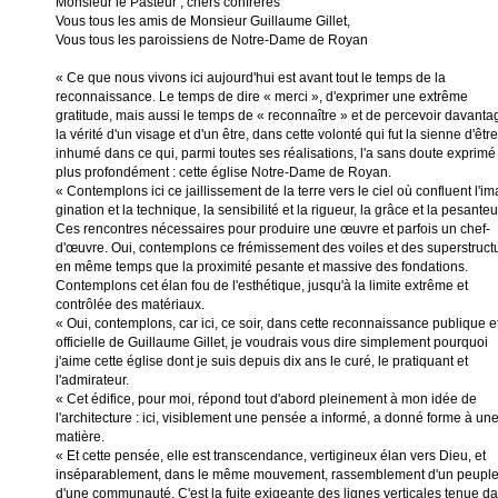
Monsieur le Pasteur ; chers confrères
Vous tous les amis de Monsieur Guillaume Gillet,
Vous tous les paroissiens de Notre-Dame de Royan
« Ce que nous vivons ici aujourd'hui est avant tout le temps de la
reconnaissance. Le temps de dire « merci », d'exprimer une extrême
gratitude, mais aussi le temps de « reconnaître » et de percevoir davanta
la vérité d'un visage et d'un être, dans cette volonté qui fut la sienne d'être
inhumé dans ce qui, parmi toutes ses réalisations, l'a sans doute exprimé
plus profondément : cette église Notre-Dame de Royan.
« Contemplons ici ce jaillissement de la terre vers le ciel où confluent l'im
gination et la technique, la sensibilité et la rigueur, la grâce et la pesanteu
Ces rencontres nécessaires pour produire une œuvre et parfois un chef-
d'œuvre. Oui, contemplons ce frémissement des voiles et des super­struct
en même temps que la proximité pesante et massive des fondations.
Contem­plons cet élan fou de l'esthétique, jusqu'à la limite extrême et
contrôlée des matériaux.
« Oui, contemplons, car ici, ce soir, dans cette reconnaissance publique e
officielle de Guillaume Gillet, je voudrais vous dire simplement pourquoi
j'aime cette église dont je suis depuis dix ans le curé, le pratiquant et
l'admirateur.
« Cet édifice, pour moi, répond tout d'abord pleinement à mon idée de
l'architecture : ici, visiblement une pensée a informé, a donné forme à un
matière.
« Et cette pensée, elle est transcendance, vertigineux élan vers Dieu, et
inséparablement, dans le même mouvement, rassemblement d'un peuple
d'une communauté. C'est la fuite exigeante des lignes verticales tenue d