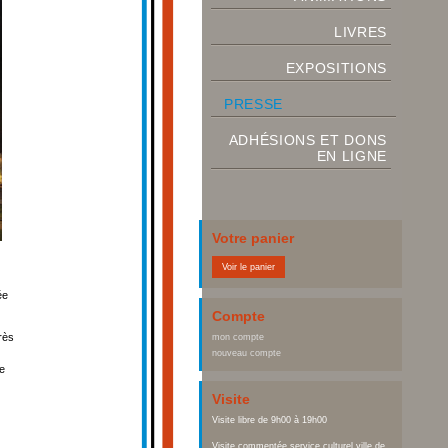
LIVRES
EXPOSITIONS
PRESSE
ADHÉSIONS ET DONS
EN LIGNE
Votre panier
Voir le panier
ée
Compte
rès
mon compte
nouveau compte
de
Visite
Visite libre de 9h00 à 19h00
Visite commentée service culturel ville de