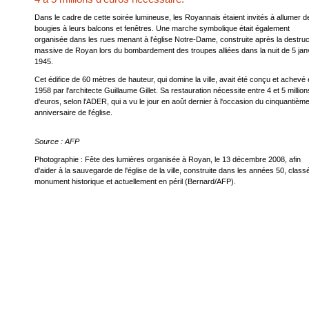
Dans le cadre de cette soirée lumineuse, les Royannais étaient invités à allumer d
bougies à leurs balcons et fenêtres. Une marche symbolique était également
organisée dans les rues menant à l'église Notre-Dame, construite après la destruc
massive de Royan lors du bombardement des troupes alliées dans la nuit de 5 jan
1945.
Cet édifice de 60 mètres de hauteur, qui domine la ville, avait été conçu et achevé
1958 par l'architecte Guillaume Gillet. Sa restauration nécessite entre 4 et 5 million
d'euros, selon l'ADER, qui a vu le jour en août dernier à l'occasion du cinquantièm
anniversaire de l'église.
Source : AFP
Photographie : Fête des lumières organisée à Royan, le 13 décembre 2008, afin
d'aider à la sauvegarde de l'église de la ville, construite dans les années 50, class
monument historique et actuellement en péril (Bernard/AFP).