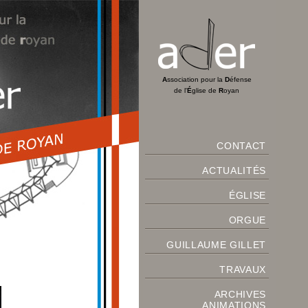
A
ssociation pour la
D
éfense
de l'
É
glise de
R
oyan
CONTACT
ACTUALITÉS
ÉGLISE
ORGUE
GUILLAUME GILLET
TRAVAUX
ARCHIVES
ANIMATIONS