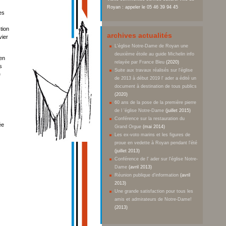
Royan : appeler le 05 46 39 94 45
es
tion
archives actualités
vier
L'église Notre-Dame de Royan une
deuxième étoile au guide Michelin info
 en
relayée par France Bleu
(2020)
s
Suite aux travaux réalisés sur l'église
e
de 2013 à début 2019 l' ader a édité un
document à destination de tous publics
(2020)
60 ans de la pose de la première pierre
de l 'église Notre-Dame
(juillet 2015)
Conférence sur la restauration du
ée
Grand Orgue
(mai 2014)
Les ex-voto marins et les figures de
proue en vedette à Royan pendant l'été
(juillet 2013)
Conférence de l' ader sur l'église Notre-
Dame
(avril 2013)
Réunion publique d'information
(avril
2013)
Une grande satisfaction pour tous les
amis et admirateurs de Notre-Dame!
(2013)