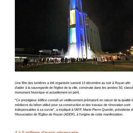
Une fête des lumières a été organisée samedi 13 décembre au soir à Royan afin
d'aider à la sauvegarde de l'église de la ville, construite dans les années 50, class
monument historique et actuellement en péril.
"Ce prestigieux édifice connaît un vieillissement prématuré en raison de la qualité t
médiocre du béton utilisé pour sa construction et des travaux de rénovation sont
indispensables à sa survie", a expliqué à l'AFP, Marie-Pierre Quentin, présidente 
l'Association de l'Eglise de Royan (ADER), à l'origine de cette manifestation.
4 à 5 millions d'euros nécessaire.