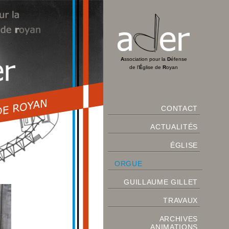
A
ssociation pour la
D
éfense
de l'
É
glise de
R
oyan
CONTACT
ACTUALITÉS
ÉGLISE
ORGUE
GUILLAUME GILLET
TRAVAUX
ARCHIVES
ANIMATIONS