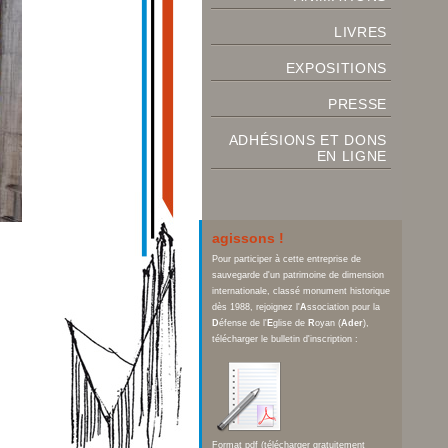
LIVRES
EXPOSITIONS
PRESSE
ADHÉSIONS ET DONS
EN LIGNE
agissons !
Pour participer à cette entreprise de
sauvegarde d'un patrimoine de dimension
internationale, classé monument historique
dès 1988, rejoignez l'
A
ssociation pour la
D
éfense de l'
E
glise de
R
oyan (
Ader
),
télécharger le bulletin d'inscription :
Format pdf (télécharger gratuitement