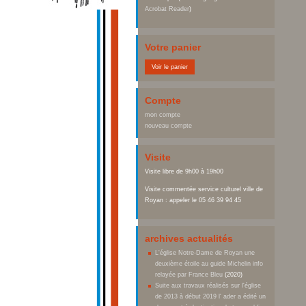
Acrobat Reader
)
Votre panier
Voir le panier
Compte
mon compte
nouveau compte
Visite
Visite libre de 9h00 à 19h00
Visite commentée service culturel ville de
Royan : appeler le 05 46 39 94 45
archives actualités
L'église Notre-Dame de Royan une
deuxième étoile au guide Michelin info
relayée par France Bleu
(2020)
Suite aux travaux réalisés sur l'église
de 2013 à début 2019 l' ader a édité un