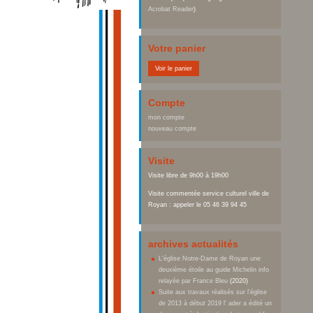
Acrobat Reader
)
Votre panier
Voir le panier
Compte
mon compte
nouveau compte
Visite
Visite libre de 9h00 à 19h00
Visite commentée service culturel ville de
Royan : appeler le 05 46 39 94 45
archives actualités
L'église Notre-Dame de Royan une
deuxième étoile au guide Michelin info
relayée par France Bleu
(2020)
Suite aux travaux réalisés sur l'église
de 2013 à début 2019 l' ader a édité un