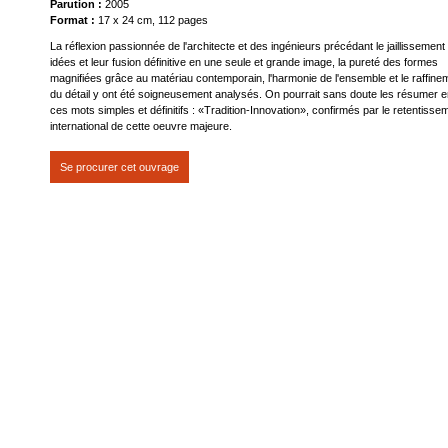
Parution :
2005
Format :
17 x 24 cm, 112 pages
La réflexion passionnée de l'architecte et des ingénieurs précédant le jaillissement
idées et leur fusion définitive en une seule et grande image, la pureté des formes
magnifiées grâce au matériau contemporain, l'harmonie de l'ensemble et le raffine
du détail y ont été soigneusement analysés. On pourrait sans doute les résumer 
ces mots simples et définitifs : «Tradition-Innovation», confirmés par le retentisse
international de cette oeuvre majeure.
Se procurer cet ouvrage