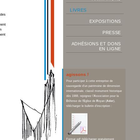
LIVRES
 des
EXPOSITIONS
ment
en
PRESSE
ment
ADHÉSIONS ET DONS
EN LIGNE
agissons !
Pour participer à cette entreprise de
sauvegarde d'un patrimoine de dimension
internationale, classé monument historique
dès 1988, rejoignez l'
A
ssociation pour la
D
éfense de l'
E
glise de
R
oyan (
Ader
),
télécharger le bulletin d'inscription :
Format pdf (télécharger gratuitement