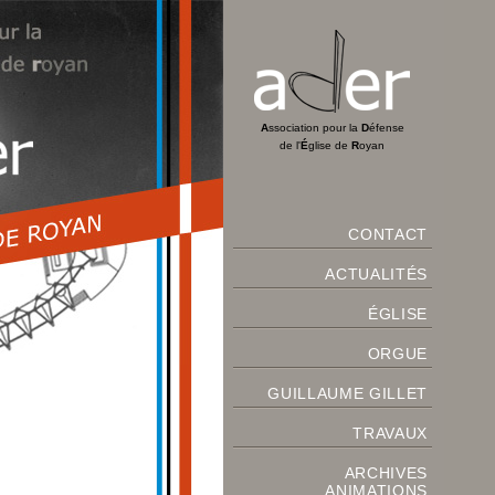
A
ssociation pour la
D
éfense
de l'
É
glise de
R
oyan
CONTACT
ACTUALITÉS
ÉGLISE
ORGUE
GUILLAUME GILLET
TRAVAUX
ARCHIVES
ANIMATIONS