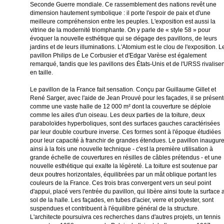
Seconde Guerre mondiale. Ce rassemblement des nations revêt une
dimension hautement symbolique : il porte l'espoir de paix et d'une
meilleure compréhension entre les peuples. L'exposition est aussi la
vitrine de la modernité triomphante. On y parle de « style 58 » pour
évoquer la nouvelle esthétique qui se dégage des pavillons, de leurs
jardins et de leurs illuminations. L'Atomium est le clou de l'exposition. L
pavillon Philips de Le Corbusier et d'Edgar Varèse est également
remarqué, tandis que les pavillons des États-Unis et de l'URSS rivalisen
en taille.
Le pavillon de la France fait sensation. Conçu par Guillaume Gillet et
René Sarger, avec l'aide de Jean Prouvé pour les façades, il se présen
comme une vaste halle de 12 000 m² dont la couverture se déploie
comme les ailes d'un oiseau. Les deux parties de la toiture, deux
paraboloïdes hyperboliques, sont des surfaces gauches caractérisées
par leur double courbure inverse. Ces formes sont à l'époque étudiées
pour leur capacité à franchir de grandes étendues. Le pavillon inaugur
ainsi à la fois une nouvelle technique - c'est la première utilisation à
grande échelle de couvertures en résilles de câbles prétendus - et une
nouvelle esthétique qui exalte la légèreté. La toiture est soutenue par
deux poutres horizontales, équilibrées par un mât oblique portant les
couleurs de la France. Ces trois bras convergent vers un seul point
d'appui, placé vers l'entrée du pavillon, qui libère ainsi toute la surface 
sol de la halle. Les façades, en tubes d'acier, verre et polyester, sont
suspendues et contribuent à l'équilibre général de la structure.
L'architecte poursuivra ces recherches dans d'autres projets, un tennis