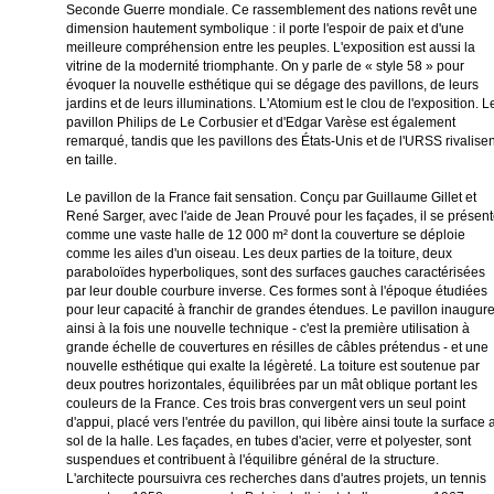
Seconde Guerre mondiale. Ce rassemblement des nations revêt une
dimension hautement symbolique : il porte l'espoir de paix et d'une
meilleure compréhension entre les peuples. L'exposition est aussi la
vitrine de la modernité triomphante. On y parle de « style 58 » pour
évoquer la nouvelle esthétique qui se dégage des pavillons, de leurs
jardins et de leurs illuminations. L'Atomium est le clou de l'exposition. L
pavillon Philips de Le Corbusier et d'Edgar Varèse est également
remarqué, tandis que les pavillons des États-Unis et de l'URSS rivalisen
en taille.
Le pavillon de la France fait sensation. Conçu par Guillaume Gillet et
René Sarger, avec l'aide de Jean Prouvé pour les façades, il se présen
comme une vaste halle de 12 000 m² dont la couverture se déploie
comme les ailes d'un oiseau. Les deux parties de la toiture, deux
paraboloïdes hyperboliques, sont des surfaces gauches caractérisées
par leur double courbure inverse. Ces formes sont à l'époque étudiées
pour leur capacité à franchir de grandes étendues. Le pavillon inaugur
ainsi à la fois une nouvelle technique - c'est la première utilisation à
grande échelle de couvertures en résilles de câbles prétendus - et une
nouvelle esthétique qui exalte la légèreté. La toiture est soutenue par
deux poutres horizontales, équilibrées par un mât oblique portant les
couleurs de la France. Ces trois bras convergent vers un seul point
d'appui, placé vers l'entrée du pavillon, qui libère ainsi toute la surface 
sol de la halle. Les façades, en tubes d'acier, verre et polyester, sont
suspendues et contribuent à l'équilibre général de la structure.
L'architecte poursuivra ces recherches dans d'autres projets, un tennis