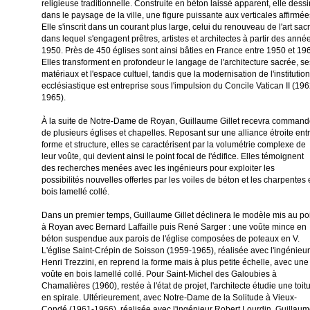
religieuse traditionnelle. Construite en béton laissé apparent, elle dess
dans le paysage de la ville, une figure puissante aux verticales affirmée
Elle s'inscrit dans un courant plus large, celui du renouveau de l'art sac
dans lequel s'engagent prêtres, artistes et architectes à partir des anné
1950. Près de 450 églises sont ainsi bâties en France entre 1950 et 19
Elles transforment en profondeur le langage de l'architecture sacrée, se
matériaux et l'espace cultuel, tandis que la modernisation de l'institution
ecclésiastique est entreprise sous l'impulsion du Concile Vatican II (196
1965).
À la suite de Notre-Dame de Royan, Guillaume Gillet recevra comman
de plusieurs églises et chapelles. Reposant sur une alliance étroite ent
forme et structure, elles se caractérisent par la volumétrie complexe de
leur voûte, qui devient ainsi le point focal de l'édifice. Elles témoignent
des recherches menées avec les ingénieurs pour exploiter les
possibilités nouvelles offertes par les voiles de béton et les charpentes
bois lamellé collé.
Dans un premier temps, Guillaume Gillet déclinera le modèle mis au po
à Royan avec Bernard Laffaille puis René Sarger : une voûte mince en
béton suspendue aux parois de l'église composées de poteaux en V.
L'église Saint-Crépin de Soisson (1959-1965), réalisée avec l'ingénieur
Henri Trezzini, en reprend la forme mais à plus petite échelle, avec une
voûte en bois lamellé collé. Pour Saint-Michel des Galoubies à
Chamalières (1960), restée à l'état de projet, l'architecte étudie une toit
en spirale. Ultérieurement, avec Notre-Dame de la Solitude à Vieux-
Condé (1961-1966), réalisée avec l'ingénieur Robert Lourdin, Guillau