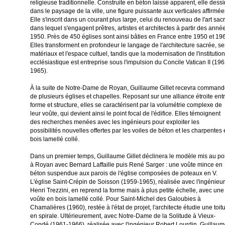
religieuse traditionnelle. Construite en béton laissé apparent, elle dess
dans le paysage de la ville, une figure puissante aux verticales affirmée
Elle s'inscrit dans un courant plus large, celui du renouveau de l'art sac
dans lequel s'engagent prêtres, artistes et architectes à partir des anné
1950. Près de 450 églises sont ainsi bâties en France entre 1950 et 19
Elles transforment en profondeur le langage de l'architecture sacrée, se
matériaux et l'espace cultuel, tandis que la modernisation de l'institution
ecclésiastique est entreprise sous l'impulsion du Concile Vatican II (196
1965).
À la suite de Notre-Dame de Royan, Guillaume Gillet recevra comman
de plusieurs églises et chapelles. Reposant sur une alliance étroite ent
forme et structure, elles se caractérisent par la volumétrie complexe de
leur voûte, qui devient ainsi le point focal de l'édifice. Elles témoignent
des recherches menées avec les ingénieurs pour exploiter les
possibilités nouvelles offertes par les voiles de béton et les charpentes
bois lamellé collé.
Dans un premier temps, Guillaume Gillet déclinera le modèle mis au po
à Royan avec Bernard Laffaille puis René Sarger : une voûte mince en
béton suspendue aux parois de l'église composées de poteaux en V.
L'église Saint-Crépin de Soisson (1959-1965), réalisée avec l'ingénieur
Henri Trezzini, en reprend la forme mais à plus petite échelle, avec une
voûte en bois lamellé collé. Pour Saint-Michel des Galoubies à
Chamalières (1960), restée à l'état de projet, l'architecte étudie une toit
en spirale. Ultérieurement, avec Notre-Dame de la Solitude à Vieux-
Condé (1961-1966), réalisée avec l'ingénieur Robert Lourdin, Guillau